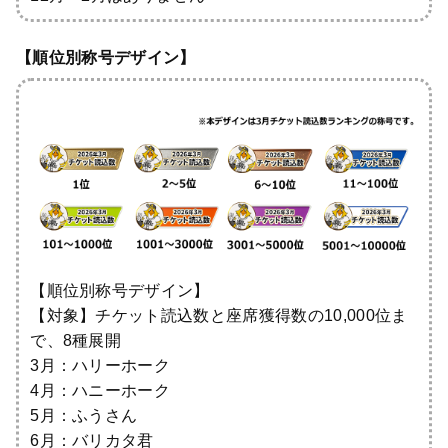
【順位別称号デザイン】
【順位別称号デザイン】
【対象】チケット読込数と座席獲得数の10,000位ま
で、8種展開
3月：ハリーホーク
4月：ハニーホーク
5月：ふうさん
6月：バリカタ君